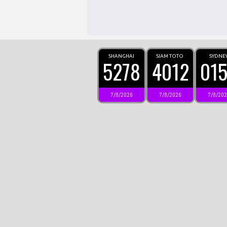
SHANGHAI
SIAM TOTO
SYDNE
5278
4012
01
7/8/2026
7/8/2026
7/8/20