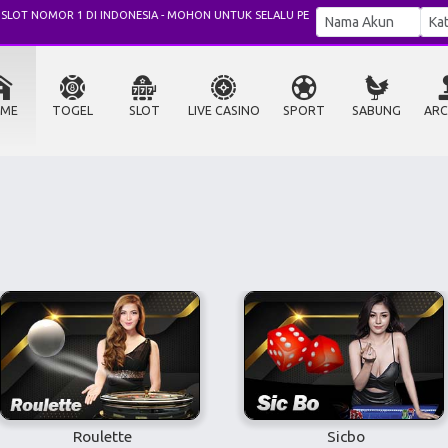
LOT NOMOR 1 DI INDONESIA - MOHON UNTUK SELALU PERHATIKAN REKENING AKTIF S
ME
TOGEL
SLOT
LIVE CASINO
SPORT
SABUNG
ARC
Roulette
Sicbo