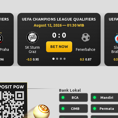
EAGUE QUALIFIERS
E-FOOTBALL F24 INTERNATIONAL
FRIENDLY
6 — 22:59 WIB
August 7, 2026 — 15:30 WIB
 0
1 : 0
NOW
Union Saint-
Gilloise
BET NOW
e-France
e-Hunga
-0.75
1.00
0.5
0.51
-0.5
-0.7
Bank Lokal
BCA
Mandiri
CIMB
Permata