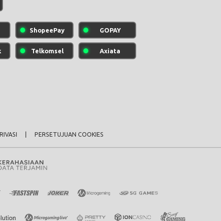
ShopeePay
GOPAY
k
Telkomsel
Axiata
RIVASI
|
PERSETUJUAN COOKIES