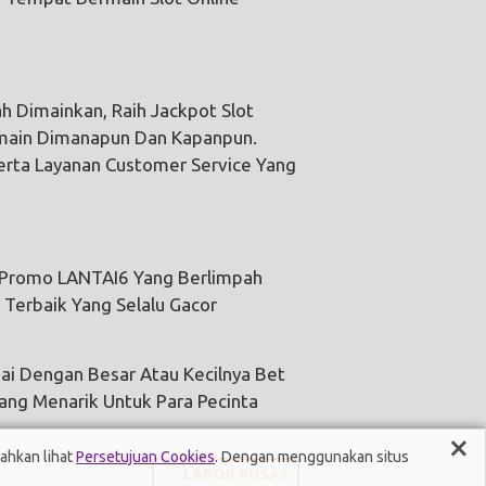
 Tempat Bermain Slot Online
ah Dimainkan, Raih
Jackpot Slot
rmain Dimanapun Dan Kapanpun.
rta Layanan Customer Service Yang
n Promo
LANTAI6
Yang Berlimpah
Terbaik Yang Selalu Gacor
i Dengan Besar Atau Kecilnya Bet
ng Menarik Untuk Para Pecinta
×
ahkan lihat
Persetujuan Cookies
. Dengan menggunakan situs