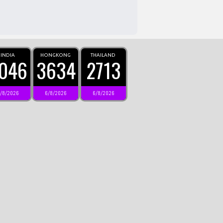
INDIA
HONGKONG
THAILAND
046
3634
2713
/8/2026
6/8/2026
6/8/2026