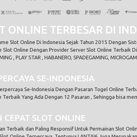
T ONLINE TERBESAR DI IN
e Slot Online Di Indonesia Sejak Tahun 2015 Dengan Sis
 Slot Online
Dengan Provider Server Slot Online Terbaik D
GAMING , PLAY STAR , HABANERO, SPADEGAMING, MICROGAM
PERCAYA SE-INDONESIA
rpercaya Se-Indonesia Dengan Pasaran Togel Online Terba
e
Terbaik Yang Ada Dengan 12 Pasaran , Sehingga bisa mem
 CEPAT SLOT ONLINE
 Terbaik dan Paling Responsif Untuk Permainan Slot Onli