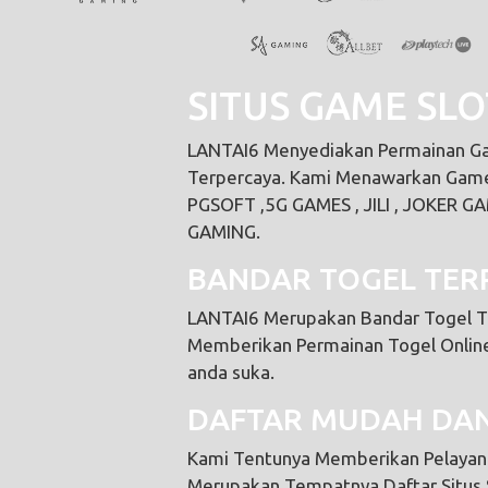
SITUS GAME SLO
LANTAI6
Menyediakan Permainan Gam
Terpercaya. Kami Menawarkan
Game
PGSOFT ,5G GAMES , JILI , JOKER 
GAMING.
BANDAR TOGEL TER
LANTAI6
Merupakan Bandar Togel Te
Memberikan
Permainan Togel Onlin
anda suka.
DAFTAR MUDAH DAN
Kami Tentunya Memberikan Pelayanan