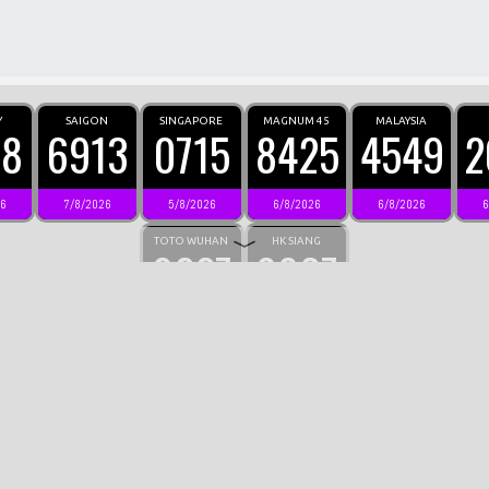
Y
SAIGON
SINGAPORE
MAGNUM 45
MALAYSIA
58
6913
0715
8425
4549
2
26
7/8/2026
5/8/2026
6/8/2026
6/8/2026
6
TOTO WUHAN
HK SIANG
9227
8867
7/8/2026
7/8/2026